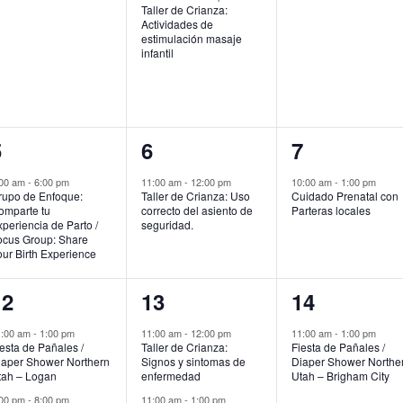
Taller de Crianza:
Actividades de
estimulación masaje
infantil
1
1
1
5
6
7
vento,
evento,
evento,
:00 am
-
6:00 pm
11:00 am
-
12:00 pm
10:00 am
-
1:00 pm
rupo de Enfoque:
Taller de Crianza: Uso
Cuidado Prenatal con
omparte tu
correcto del asiento de
Parteras locales
periencia de Parto /
seguridad.
ocus Group: Share
ur Birth Experience
2
2
1
12
13
14
ventos,
eventos,
evento,
1:00 am
-
1:00 pm
11:00 am
-
12:00 pm
11:00 am
-
1:00 pm
esta de Pañales /
Taller de Crianza:
Fiesta de Pañales /
iaper Shower Northern
Signos y sintomas de
Diaper Shower Northe
tah – Logan
enfermedad
Utah – Brigham City
:00 pm
-
8:00 pm
11:00 am
-
1:00 pm