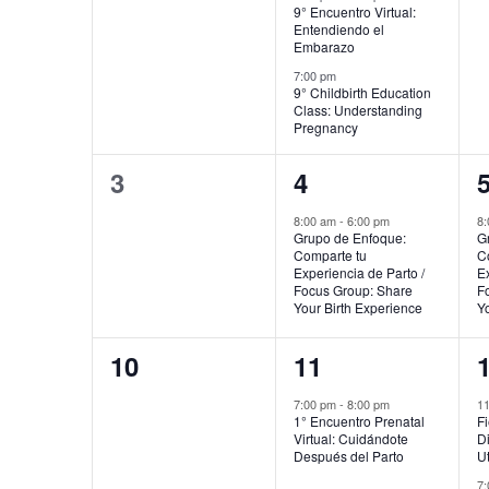
9° Encuentro Virtual:
Entendiendo el
Embarazo
7:00 pm
9° Childbirth Education
Class: Understanding
Pregnancy
0
1
3
4
eventos,
evento,
e
8:00 am
-
6:00 pm
8
Grupo de Enfoque:
G
Comparte tu
C
Experiencia de Parto /
Ex
Focus Group: Share
F
Your Birth Experience
Yo
0
1
10
11
eventos,
evento,
e
7:00 pm
-
8:00 pm
1
1° Encuentro Prenatal
Fi
Virtual: Cuidándote
D
Después del Parto
U
7