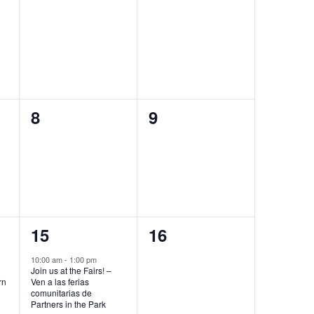
0
0
8
9
eventos,
eventos,
1
0
15
16
evento,
eventos,
10:00 am
-
1:00 pm
Join us at the Fairs! –
rn
Ven a las ferias
comunitarias de
Partners in the Park