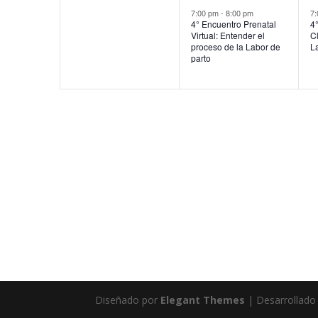
eventos,
evento,
e
7:00 pm
-
8:00 pm
7
4° Encuentro Prenatal
4°
Virtual: Entender el
C
proceso de la Labor de
L
parto
Diseñado por
Elegant Themes
| Desarrollado