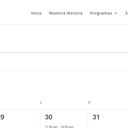
Inicio
Nuestra Historia
Programas
S
ÉRCOLES
J
JUEVES
V
VIERNES
0
1
0
29
30
31
ventos,
evento,
eventos,
11:00 am
-
12:00 pm