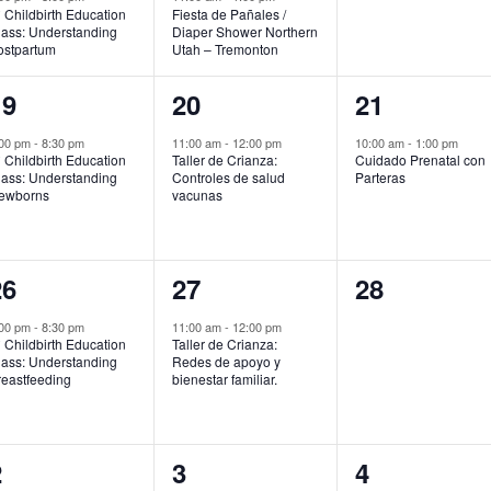
 Childbirth Education
Fiesta de Pañales /
lass: Understanding
Diaper Shower Northern
ostpartum
Utah – Tremonton
1
1
1
19
20
21
vento,
evento,
evento,
:00 pm
-
8:30 pm
11:00 am
-
12:00 pm
10:00 am
-
1:00 pm
 Childbirth Education
Taller de Crianza:
Cuidado Prenatal con
lass: Understanding
Controles de salud
Parteras
ewborns
vacunas
1
1
0
26
27
28
vento,
evento,
eventos,
:00 pm
-
8:30 pm
11:00 am
-
12:00 pm
 Childbirth Education
Taller de Crianza:
lass: Understanding
Redes de apoyo y
reastfeeding
bienestar familiar.
1
0
0
2
3
4