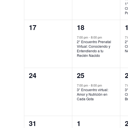
1°
C
P
0
1
17
18
eventos,
evento,
e
7:00 pm
-
8:00 pm
7
2° Encuentro Prenatal
2°
Virtual: Conociendo y
C
Entendiendo a tu
N
Recién Nacido
0
1
24
25
eventos,
evento,
e
7:00 pm
-
8:00 pm
7
3° Encuentro virtual:
3°
Amor y Nutrición en
C
Cada Gota
B
0
1
31
1