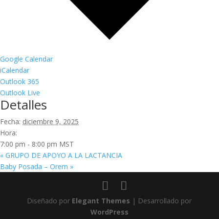
Google Calendar
iCalendar
Outlook 365
Outlook Live
Detalles
Fecha:
diciembre 9, 2025
Hora:
7:00 pm - 8:00 pm
MST
«
GRUPO DE APOYO A LA LACTANCIA
Baby Posada – Orem
»
Diseñado por
Elegant Themes
| Desarrollado por
WordPress