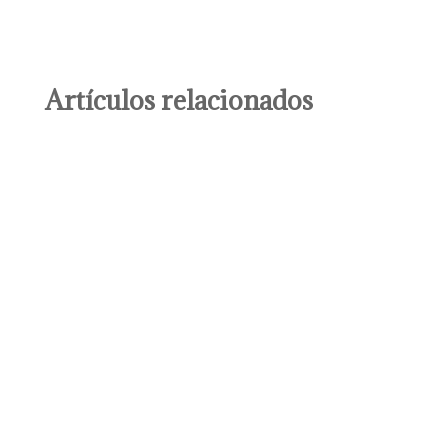
Artículos relacionados
Durante el embarazo y la lactancia, la
alimentación cumple un papel fundamental en la
salud de la madre y el desarrollo del bebé. Entre
los nutrientes más importantes se encuentra la
proteína, esencial para apoyar los cambios
físicos del cuerpo y cubrir las...