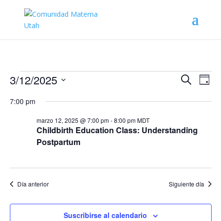
Eventos
Navega
Na
3/12/2025
Buscar
Día
de
de
for
Seleccionar
vis
búsqu
7:00 pm
marzo
fecha.
de
y
12,
Eve
marzo 12, 2025 @ 7:00 pm
-
8:00 pm
MDT
vistas
Childbirth Education Class: Understanding
2025
de
Postpartum
Evento
Día anterior
Siguiente día
Suscribirse al calendario