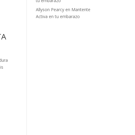
tu embarazo
Allyson Pearcy
en
Mantente
Activa en tu embarazo
TA
dura
is