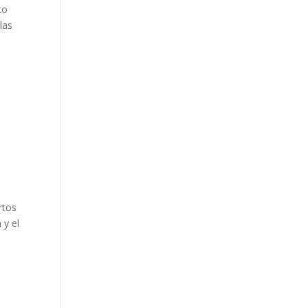
to
las
rtos
 y el